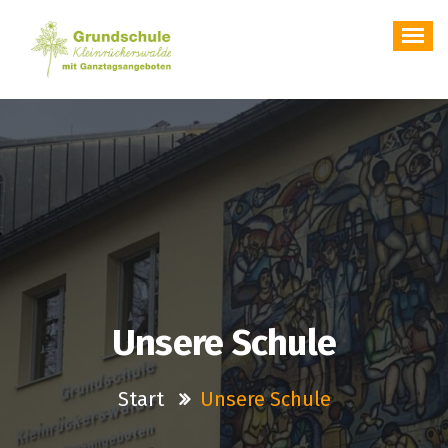
Zum
Inhalt
springen
Homepage Grundschule Kleinrückerswalde
Unsere Schule
Start
Unsere Schule