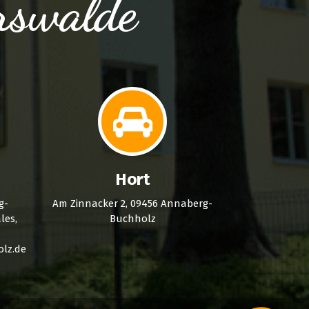
rswalde
Hort
g-
Am Zinnacker 2, 09456 Annaberg-
les,
Buchholz
lz.de