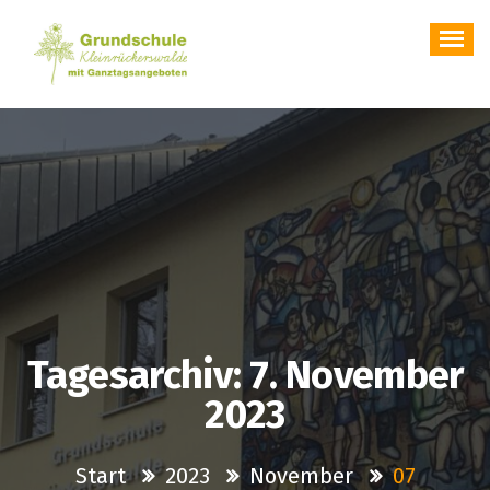
Zum
Inhalt
springen
Homepage Grundschule Kleinrückerswalde
Tagesarchiv: 7. November
2023
Start
2023
November
07