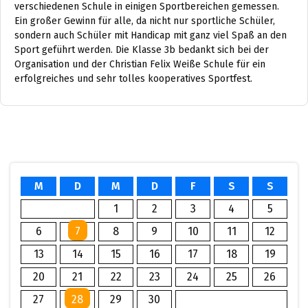
verschiedenen Schule in einigen Sportbereichen gemessen.
Ein großer Gewinn für alle, da nicht nur sportliche Schüler,
sondern auch Schüler mit Handicap mit ganz viel Spaß an den
Sport geführt werden. Die Klasse 3b bedankt sich bei der
Organisation und der Christian Felix Weiße Schule für ein
erfolgreiches und sehr tolles kooperatives Sportfest.
M
D
M
D
F
S
S
1
2
3
4
5
6
7
8
9
10
11
12
13
14
15
16
17
18
19
20
21
22
23
24
25
26
27
28
29
30